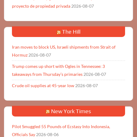
proyecto de propiedad privada
2026-08-07
The Hill
Iran moves to block US, Israeli shipments from Strait of
Hormuz
2026-08-07
Trump comes up short with Ogles in Tennessee: 3
takeaways from Thursday’s primaries
2026-08-07
Crude oil supplies at 45-year low
2026-08-07
New York Times
Pilot Smuggled 55 Pounds of Ecstasy Into Indonesia,
Officials Say
2026-08-06