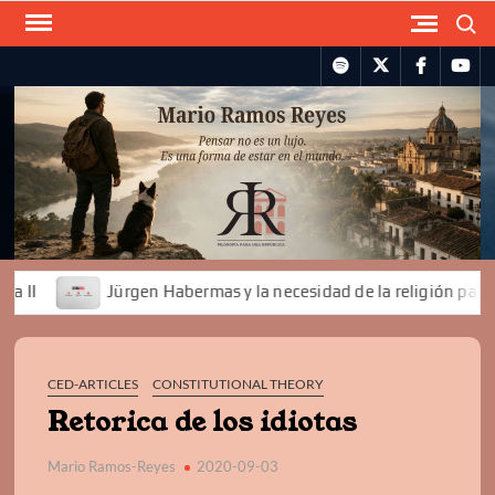
Skip
Search
to
spotify
twitter
facebook
you
content
Jürgen Habermas y la necesidad de la religión para la de
CED-ARTICLES
CONSTITUTIONAL THEORY
Retorica de los idiotas
Mario Ramos-Reyes
2020-09-03