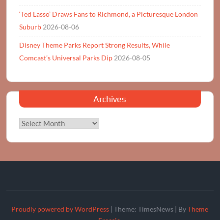
‘Ted Lasso’ Draws Fans to Richmond, a Picturesque London
Suburb
2026-08-06
Disney Theme Parks Report Strong Results, While
Comcast’s Universal Parks Dip
2026-08-05
Archives
Archives
Proudly powered by WordPress
|
Theme: TimesNews
|
By
Theme