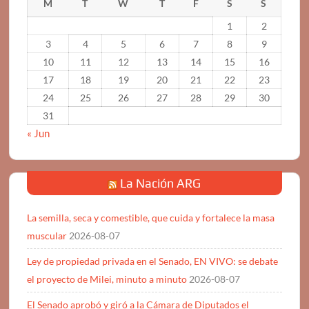
M
T
W
T
F
S
S
1
2
3
4
5
6
7
8
9
10
11
12
13
14
15
16
17
18
19
20
21
22
23
24
25
26
27
28
29
30
31
« Jun
La Nación ARG
La semilla, seca y comestible, que cuida y fortalece la masa
muscular
2026-08-07
Ley de propiedad privada en el Senado, EN VIVO: se debate
el proyecto de Milei, minuto a minuto
2026-08-07
El Senado aprobó y giró a la Cámara de Diputados el