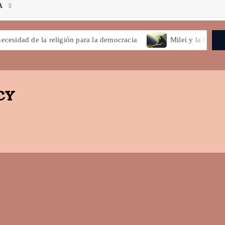
A
 la religión para la democracia
Milei y la Libertad
CY