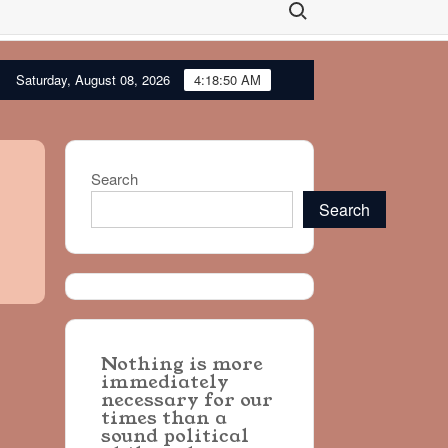
Search for:
Saturday, August 08, 2026
4:18:51 AM
La democracia: ¿Piel o aparato ortopédico?
La victoria de
Search
Search
Nothing is more
immediately
necessary for our
times than a
sound political