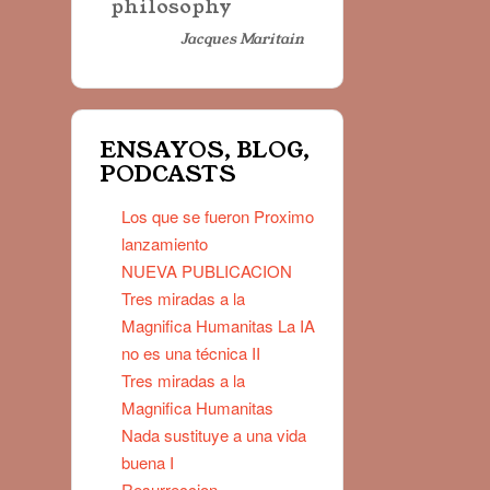
philosophy
Jacques Maritain
ENSAYOS, BLOG,
PODCASTS
Los que se fueron Proximo
lanzamiento
NUEVA PUBLICACION
Tres miradas a la
Magnifica Humanitas La IA
no es una técnica II
Tres miradas a la
Magnifica Humanitas
Nada sustituye a una vida
buena I
Resurreccion