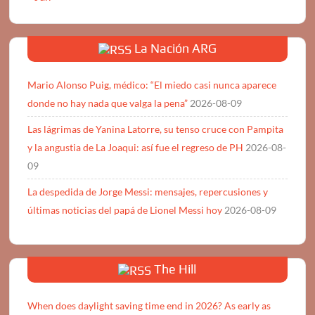
La Nación ARG
Mario Alonso Puig, médico: “El miedo casi nunca aparece
donde no hay nada que valga la pena”
2026-08-09
Las lágrimas de Yanina Latorre, su tenso cruce con Pampita
y la angustia de La Joaqui: así fue el regreso de PH
2026-08-
09
La despedida de Jorge Messi: mensajes, repercusiones y
últimas noticias del papá de Lionel Messi hoy
2026-08-09
The Hill
When does daylight saving time end in 2026? As early as