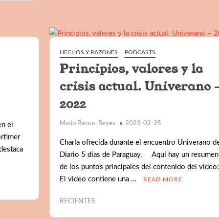
HECHOS Y RAZONES
PODCASTS
Principios, valores y la
crisis actual. Univerano 
2022
Mario Ramos-Reyes
2023-02-25
n el
ortimer
Charla ofrecida durante el encuentro Univerano de
 destaca
Diario 5 días de Paraguay. Aquí hay un resumen
de los puntos principales del contenido del video:
El video contiene una …
READ MORE
RECIENTES