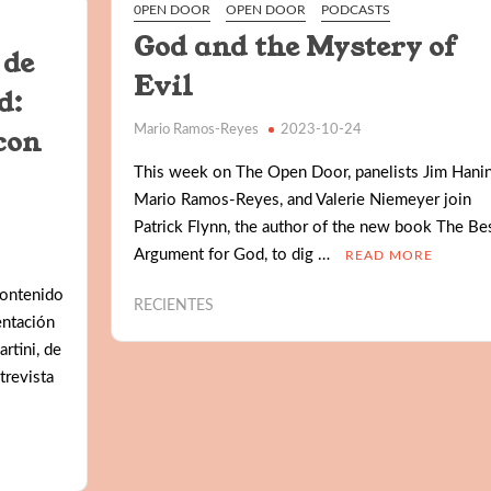
0PEN DOOR
OPEN DOOR
PODCASTS
God and the Mystery of
 de
Evil
d:
Mario Ramos-Reyes
2023-10-24
con
This week on The Open Door, panelists Jim Hanin
Mario Ramos-Reyes, and Valerie Niemeyer join
Patrick Flynn, the author of the new book The Be
Argument for God, to dig …
READ MORE
contenido
RECIENTES
entación
rtini, de
trevista