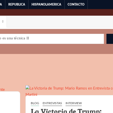
RA
REPUBLICA
HISPANOLAMERICA
CONTACTO
 es una técnica II
para la democracia
Milei y la Libertad
o?
La victoria de Trump: ¿El fin de la democracia?
NACIONALISMO Y POSMODERNIDAD
BELLEZA Y DEMOCRACIA
AS
BLOG
ENTREVISTAS
INTERVIEW
La Victoria de Trump: