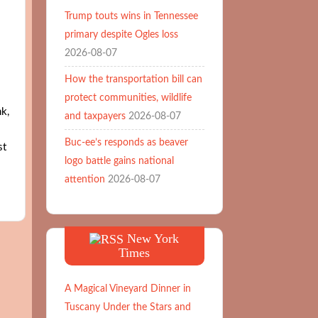
Trump touts wins in Tennessee
primary despite Ogles loss
2026-08-07
How the transportation bill can
protect communities, wildlife
k,
and taxpayers
2026-08-07
Buc-ee’s responds as beaver
st
logo battle gains national
attention
2026-08-07
New York
Times
A Magical Vineyard Dinner in
Tuscany Under the Stars and