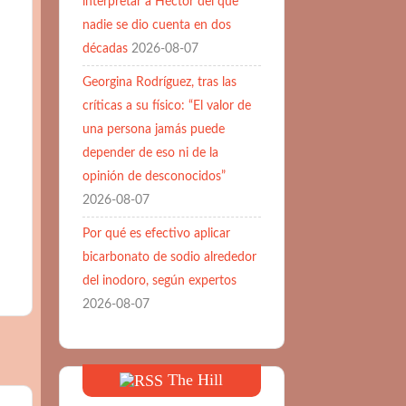
interpretar a Héctor del que
nadie se dio cuenta en dos
décadas
2026-08-07
Georgina Rodríguez, tras las
críticas a su físico: “El valor de
una persona jamás puede
depender de eso ni de la
opinión de desconocidos”
2026-08-07
Por qué es efectivo aplicar
bicarbonato de sodio alrededor
del inodoro, según expertos
2026-08-07
The Hill