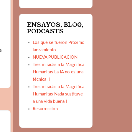
ENSAYOS, BLOG,
PODCASTS
Los que se fueron Proximo
lanzamiento
a
NUEVA PUBLICACION
Tres miradas a la Magnifica
Humanitas La IA no es una
técnica II
Tres miradas a la Magnifica
Humanitas Nada sustituye
a una vida buena I
Resurreccion