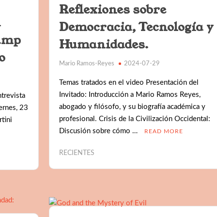
Reflexiones sobre
a
Democracia, Tecnología y
rump
Humanidades.
o
Mario Ramos-Reyes
2024-07-29
Temas tratados en el video Presentación del
Invitado: Introducción a Mario Ramos Reyes,
trevista
abogado y filósofo, y su biografía académica y
ernes, 23
profesional. Crisis de la Civilización Occidental:
tini
Discusión sobre cómo …
READ MORE
RECIENTES