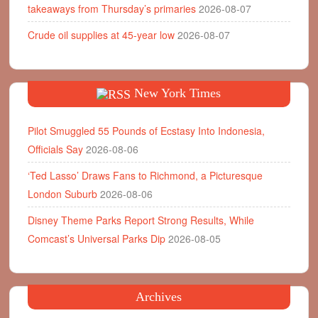
takeaways from Thursday’s primaries
2026-08-07
Crude oil supplies at 45-year low
2026-08-07
New York Times
Pilot Smuggled 55 Pounds of Ecstasy Into Indonesia,
Officials Say
2026-08-06
‘Ted Lasso’ Draws Fans to Richmond, a Picturesque
London Suburb
2026-08-06
Disney Theme Parks Report Strong Results, While
Comcast’s Universal Parks Dip
2026-08-05
Archives