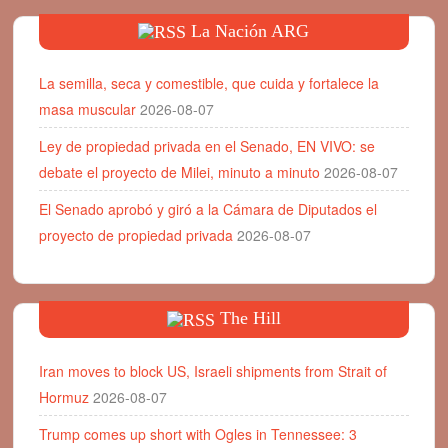
La Nación ARG
La semilla, seca y comestible, que cuida y fortalece la
masa muscular
2026-08-07
Ley de propiedad privada en el Senado, EN VIVO: se
debate el proyecto de Milei, minuto a minuto
2026-08-07
El Senado aprobó y giró a la Cámara de Diputados el
proyecto de propiedad privada
2026-08-07
The Hill
Iran moves to block US, Israeli shipments from Strait of
Hormuz
2026-08-07
Trump comes up short with Ogles in Tennessee: 3