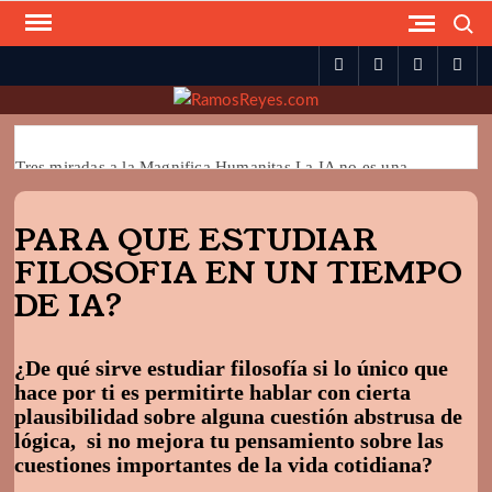
Skip
Search
to
spotify
twitter
facebook
you
content
Tres miradas a la Magnifica Humanitas La IA no es una
técnica II
PARA QUE ESTUDIAR
Jürgen Habermas y la necesidad de la religión para la
democracia
FILOSOFIA EN UN TIEMPO
Milei y la Libertad
DE IA?
La democracia: ¿Piel o aparato ortopédico?
¿De qué sirve estudiar filosofía si lo único que
La victoria de Trump: ¿El fin de la democracia?
hace por ti es permitirte hablar con cierta
ALGO SOBRE LA LIBERTAD
plausibilidad sobre alguna cuestión abstrusa de
lógica, si no mejora tu pensamiento sobre las
NACIONALISMO Y POSMODERNIDAD
cuestiones importantes de la vida cotidiana?
POPULISMO POSMODERNO?