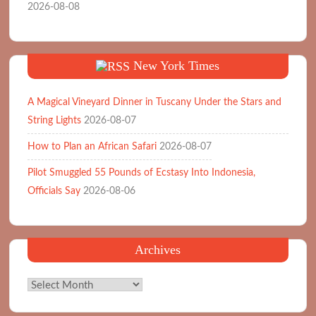
2026-08-08
New York Times
A Magical Vineyard Dinner in Tuscany Under the Stars and
String Lights
2026-08-07
How to Plan an African Safari
2026-08-07
Pilot Smuggled 55 Pounds of Ecstasy Into Indonesia,
Officials Say
2026-08-06
Archives
Archives