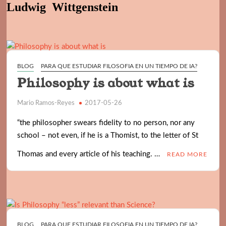
Ludwig
Wittgenstein
BELLEZA Y DEMOCRACIA
DEMOCRACIA: POLITICA Y ALGO MAS
BLOG
PARA QUE ESTUDIAR FILOSOFIA EN UN TIEMPO DE IA?
Philosophy is about what is
Mario Ramos-Reyes
2017-05-26
“the philosopher swears fidelity to no person, nor any
school – not even, if he is a Thomist, to the letter of St
Thomas and every article of his teaching. …
READ MORE
BLOG
PARA QUE ESTUDIAR FILOSOFIA EN UN TIEMPO DE IA?