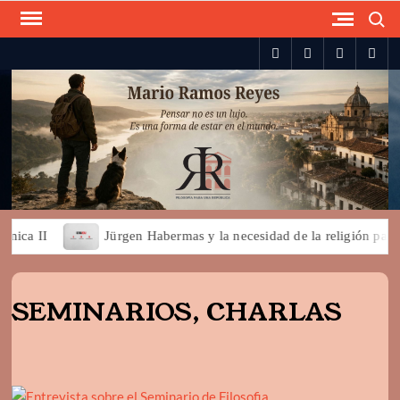
Skip
Search
to
spotify
twitter
facebook
you
content
a II
Jürgen Habermas y la necesidad de la religión para la d
SEMINARIOS, CHARLAS