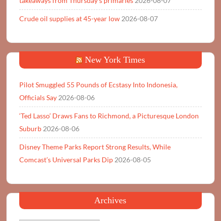
takeaways from Thursday’s primaries
2026-08-07
Crude oil supplies at 45-year low
2026-08-07
New York Times
Pilot Smuggled 55 Pounds of Ecstasy Into Indonesia,
Officials Say
2026-08-06
‘Ted Lasso’ Draws Fans to Richmond, a Picturesque London
Suburb
2026-08-06
Disney Theme Parks Report Strong Results, While
Comcast’s Universal Parks Dip
2026-08-05
Archives