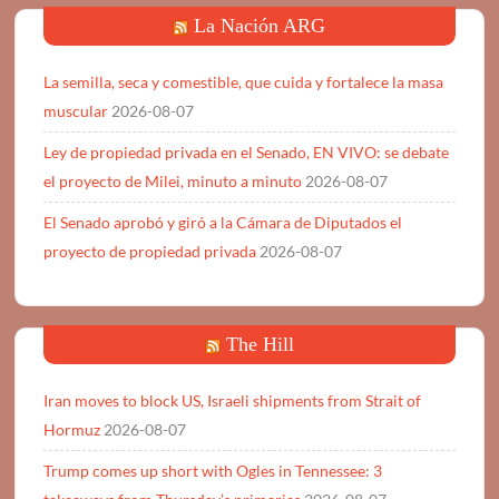
La Nación ARG
La semilla, seca y comestible, que cuida y fortalece la masa
muscular
2026-08-07
Ley de propiedad privada en el Senado, EN VIVO: se debate
el proyecto de Milei, minuto a minuto
2026-08-07
El Senado aprobó y giró a la Cámara de Diputados el
proyecto de propiedad privada
2026-08-07
The Hill
Iran moves to block US, Israeli shipments from Strait of
Hormuz
2026-08-07
Trump comes up short with Ogles in Tennessee: 3