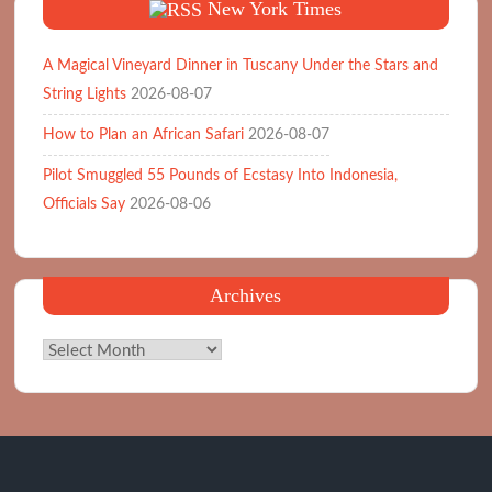
New York Times
A Magical Vineyard Dinner in Tuscany Under the Stars and
String Lights
2026-08-07
How to Plan an African Safari
2026-08-07
Pilot Smuggled 55 Pounds of Ecstasy Into Indonesia,
Officials Say
2026-08-06
Archives
Archives