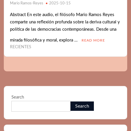
Mario Ramos-Reyes
2025-10-15
BELLEZA Y DEMOCRACIA
Abstract En este audio, el filósofo Mario Ramos Reyes
DEMOCRACIA: POLITICA Y ALGO MAS
comparte una reflexión profunda sobre la deriva cultural y
política de las democracias contemporáneas. Desde una
mirada filosófica y moral, explora …
READ MORE
RECIENTES
Search
Search