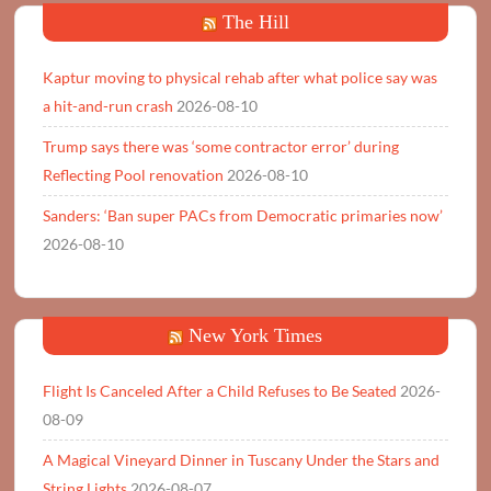
The Hill
Kaptur moving to physical rehab after what police say was
a hit-and-run crash
2026-08-10
Trump says there was ‘some contractor error’ during
Reflecting Pool renovation
2026-08-10
Sanders: ‘Ban super PACs from Democratic primaries now’
2026-08-10
New York Times
Flight Is Canceled After a Child Refuses to Be Seated
2026-
08-09
A Magical Vineyard Dinner in Tuscany Under the Stars and
String Lights
2026-08-07