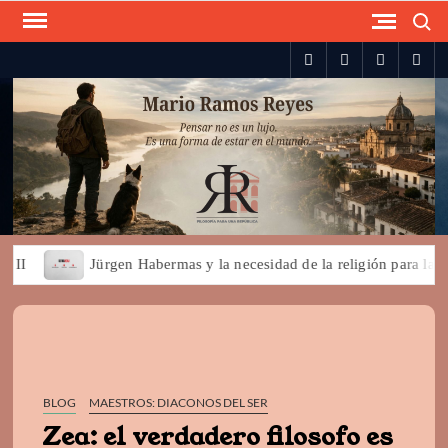
Skip
Search
to
spotify
twitter
facebook
you
content
Jürgen Habermas y la necesidad de la religión para la democra
BLOG
MAESTROS: DIACONOS DEL SER
Zea: el verdadero filosofo es