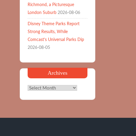
Richmond, a Picturesque
London Suburb
2026-08-06
Disney Theme Parks Report
Strong Results, While
Comcast’s Universal Parks Dip
2026-08-05
Archives
Archives