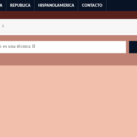
RA
REPUBLICA
HISPANOLAMERICA
CONTACTO
 es una técnica II
para la democracia
Milei y la Libertad
La victoria de Trump: ¿El fin de la democracia?
ISMO Y POSMODERNIDAD
Y DEMOCRACIA