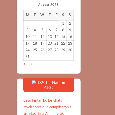
August 2026
M
T
W
T
F
S
S
1
2
3
4
5
6
7
8
9
10
11
12
13
14
15
16
17
18
19
20
21
22
23
24
25
26
27
28
29
30
31
« Jun
La Nación
ARG
Caso fentanilo: los chats
reveladores que complicaron a
las jefas de la Anmat y las