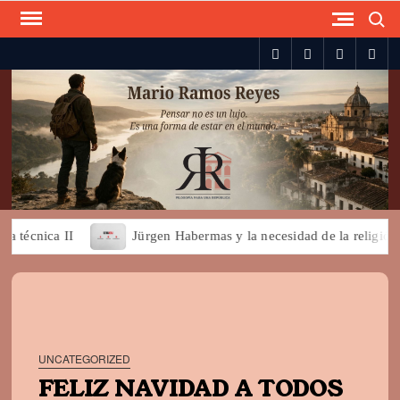
Search
Skip
to
spotify
twitter
facebook
you
content
écnica II
Jürgen Habermas y la necesidad de la religión pa
UNCATEGORIZED
FELIZ NAVIDAD A TODOS