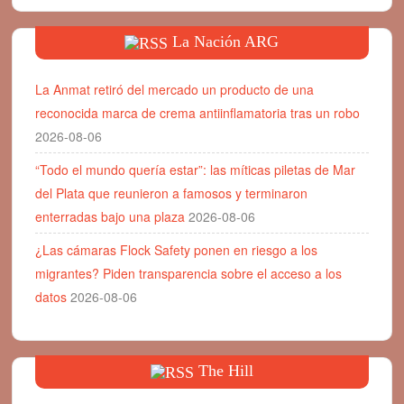
La Nación ARG
La Anmat retiró del mercado un producto de una
reconocida marca de crema antiinflamatoria tras un robo
2026-08-06
“Todo el mundo quería estar”: las míticas piletas de Mar
del Plata que reunieron a famosos y terminaron
enterradas bajo una plaza
2026-08-06
¿Las cámaras Flock Safety ponen en riesgo a los
migrantes? Piden transparencia sobre el acceso a los
datos
2026-08-06
The Hill