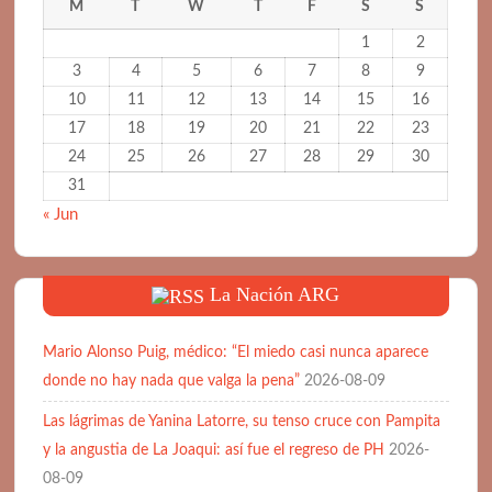
M
T
W
T
F
S
S
1
2
3
4
5
6
7
8
9
10
11
12
13
14
15
16
17
18
19
20
21
22
23
24
25
26
27
28
29
30
31
« Jun
La Nación ARG
Mario Alonso Puig, médico: “El miedo casi nunca aparece
donde no hay nada que valga la pena”
2026-08-09
Las lágrimas de Yanina Latorre, su tenso cruce con Pampita
y la angustia de La Joaqui: así fue el regreso de PH
2026-
08-09