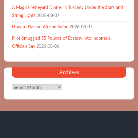
A Magical Vineyard Dinner in Tuscany Under the Stars and
String Lights
2026-08-07
How to Plan an African Safari
2026-08-07
Pilot Smuggled 55 Pounds of Ecstasy Into Indonesia,
Officials Say
2026-08-06
Archives
Archives