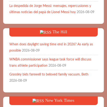
La despedida de Jorge Messi: mensajes, repercusiones y
últimas noticias del papá de Lionel Messi hoy
2026-08-09
The Hill
When does daylight saving time end in 2026? As early as
possible
2026-08-09
WNBA commissioner says league task force will discuss
trans athlete participation
2026-08-09
Grassley bids farewell to beloved family vacuum, Beth
2026-08-09
New York Times