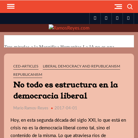
Skip
Search
to
spotify
twitter
facebook
you
content
Tres miradas a la Magnifica Humanitas La IA no es una
técnica II
CED-ARTICLES
LIBERAL DEMOCRACY AND REPUBLICANISM
Jürgen Habermas y la necesidad de la religión para la
democracia
REPUBLICANISM
Milei y la Libertad
No todo es estructura en la
La democracia: ¿Piel o aparato ortopédico?
democracia liberal
La victoria de Trump: ¿El fin de la democracia?
ALGO SOBRE LA LIBERTAD
Mario Ramos-Reyes
2017-04-01
NACIONALISMO Y POSMODERNIDAD
Hoy, en esta segunda década del siglo XXI, lo que está en
POPULISMO POSMODERNO?
crisis no es la democracia liberal como tal, sino el
BELLEZA Y DEMOCRACIA
contenido de la misma. Lo que atraviesa ríos de