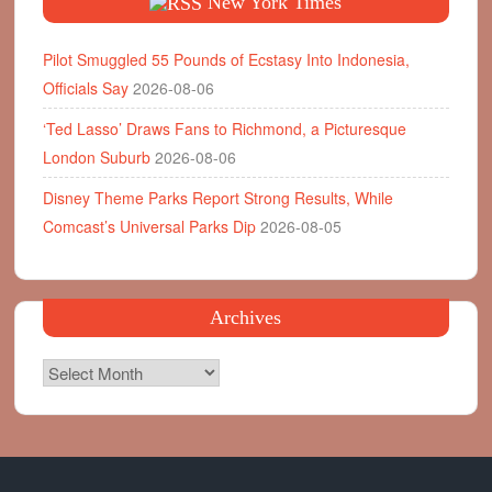
New York Times
Pilot Smuggled 55 Pounds of Ecstasy Into Indonesia,
Officials Say
2026-08-06
‘Ted Lasso’ Draws Fans to Richmond, a Picturesque
London Suburb
2026-08-06
Disney Theme Parks Report Strong Results, While
Comcast’s Universal Parks Dip
2026-08-05
Archives
Archives