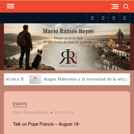
Search
Skip
to
spotify
twitter
facebook
you
content
técnica II
Jürgen Habermas y la necesidad de la religión pa
EVENTS
Mario Ramos-Reyes
2015-12-14
Talk on Pope Francis – August 18-