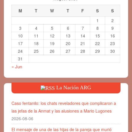
M
T
W
T
F
S
S
1
2
3
4
5
6
7
8
9
10
11
12
13
14
15
16
17
18
19
20
21
22
23
24
25
26
27
28
29
30
31
« Jun
La Nación ARG
Caso fentanilo: los chats reveladores que complicaron a
las jefas de la Anmat y las alusiones a Mario Lugones
2026-08-06
El mensaje de una de las hijas de la pareja que murió