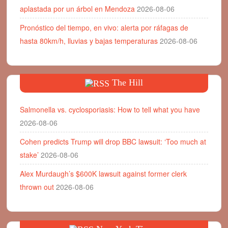
aplastada por un árbol en Mendoza
2026-08-06
Pronóstico del tiempo, en vivo: alerta por ráfagas de
hasta 80km/h, lluvias y bajas temperaturas
2026-08-06
The Hill
Salmonella vs. cyclosporiasis: How to tell what you have
2026-08-06
Cohen predicts Trump will drop BBC lawsuit: ‘Too much at
stake’
2026-08-06
Alex Murdaugh’s $600K lawsuit against former clerk
thrown out
2026-08-06