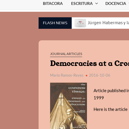
BITACORA
ESCRITURA
DOCENCIA
 IA no es una técnica II
Jürgen Habermas y la necesidad d
FLASH NEWS
JOURNAL ARTICLES
Democracies at a Cr
Mario Ramos-Reyes
2016-10-06
Article published
1999
Here is the articl