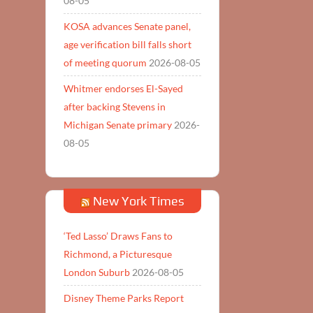
08-05
KOSA advances Senate panel,
age verification bill falls short
of meeting quorum
2026-08-05
Whitmer endorses El-Sayed
after backing Stevens in
Michigan Senate primary
2026-
08-05
New York Times
‘Ted Lasso’ Draws Fans to
Richmond, a Picturesque
London Suburb
2026-08-05
Disney Theme Parks Report