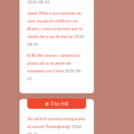
2026-08-05
Javier Milei y sus medidas, en
vivo: escala el conflicto con
Brasil y crece la tensión por la
sesión de la ley de tierras
2026-
08-05
El BCRA renovó y amplió los
plazos de su acuerdo de
monedas con China
2026-08-
05
The Hill
Socialist Francesca Hong wants
to cancel Thanksgiving?
2026-