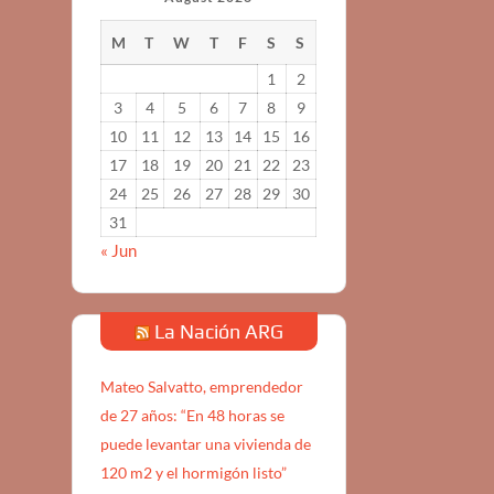
M
T
W
T
F
S
S
1
2
3
4
5
6
7
8
9
10
11
12
13
14
15
16
17
18
19
20
21
22
23
24
25
26
27
28
29
30
31
« Jun
La Nación ARG
Mateo Salvatto, emprendedor
de 27 años: “En 48 horas se
puede levantar una vivienda de
120 m2 y el hormigón listo”