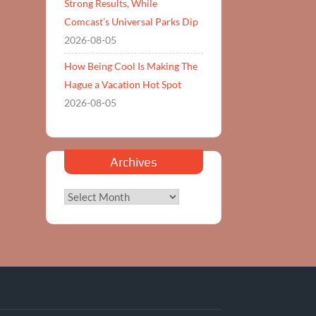
Strong Results, While
Comcast’s Universal Parks Dip
2026-08-05
How Being Cool Is Making The
Hague a Vacation Hot Spot
2026-08-05
Archives
Archives