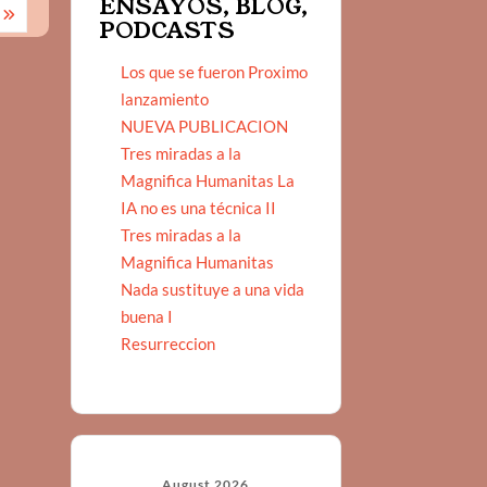
ENSAYOS, BLOG,
PODCASTS
Los que se fueron Proximo
lanzamiento
NUEVA PUBLICACION
Tres miradas a la
Magnifica Humanitas La
IA no es una técnica II
Tres miradas a la
Magnifica Humanitas
Nada sustituye a una vida
buena I
Resurreccion
August 2026