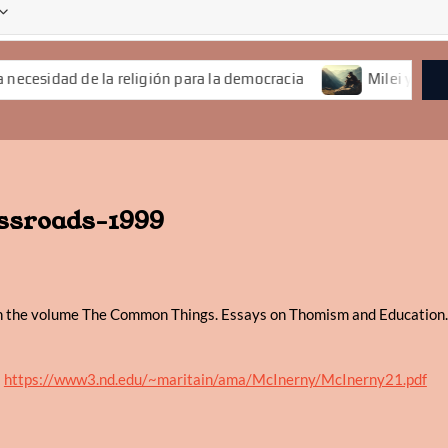
e la religión para la democracia
Milei y la Libertad
ossroads-1999
 in the volume The Common Things. Essays on Thomism and Education.
e
https://www3.nd.edu/~maritain/ama/McInerny/McInerny21.pdf