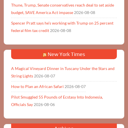
Thune, Trump, Senate conservatives reach deal to set aside
budget, SAVE America Act impasse
2026-08-08
Spencer Pratt says he’s working with Trump on 25 percent
federal film tax credit
2026-08-08
New York Times
A Magical Vineyard Dinner in Tuscany Under the Stars and
String Lights
2026-08-07
How to Plan an African Safari
2026-08-07
Pilot Smuggled 55 Pounds of Ecstasy Into Indonesia,
Officials Say
2026-08-06