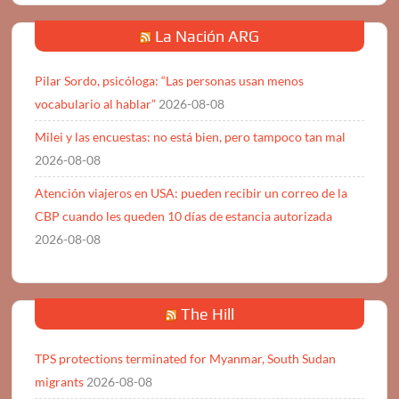
La Nación ARG
Pilar Sordo, psicóloga: “Las personas usan menos
vocabulario al hablar”
2026-08-08
Milei y las encuestas: no está bien, pero tampoco tan mal
2026-08-08
Atención viajeros en USA: pueden recibir un correo de la
CBP cuando les queden 10 días de estancia autorizada
2026-08-08
The Hill
TPS protections terminated for Myanmar, South Sudan
migrants
2026-08-08