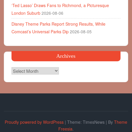
‘Ted Lasso’ Draws Fans to Richmond, a Picturesque
London Suburb
2026-08-06
Disney Theme Parks Report Strong Results, While
Comcast’s Universal Parks Dip
2026-08-05
Archives
Archives
Proudly powered by WordPress
|
Theme: TimesNews
|
By
Theme
Freesia
.