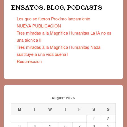
ENSAYOS, BLOG, PODCASTS
Los que se fueron Proximo lanzamiento
NUEVA PUBLICACION
Tres miradas a la Magnifica Humanitas La IA no es
una técnica II
Tres miradas a la Magnifica Humanitas Nada
sustituye a una vida buena I
Resurreccion
August 2026
M
T
W
T
F
S
S
1
2
3
4
5
6
7
8
9