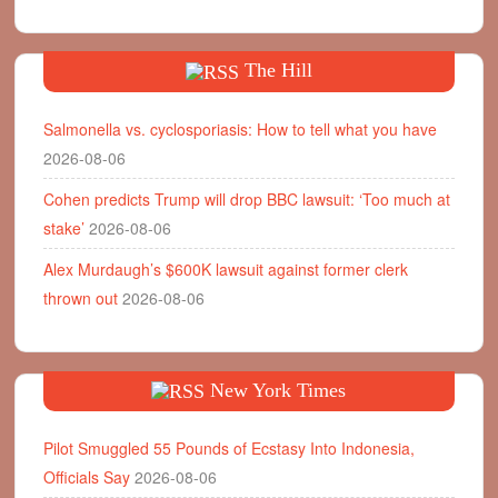
The Hill
Salmonella vs. cyclosporiasis: How to tell what you have
2026-08-06
Cohen predicts Trump will drop BBC lawsuit: ‘Too much at
stake’
2026-08-06
Alex Murdaugh’s $600K lawsuit against former clerk
thrown out
2026-08-06
New York Times
Pilot Smuggled 55 Pounds of Ecstasy Into Indonesia,
Officials Say
2026-08-06