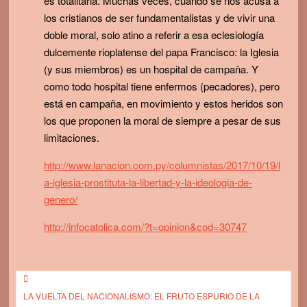
es totalitaria. Muchas veces, cuando se nos acusa a
los cristianos de ser fundamentalistas y de vivir una
doble moral, solo atino a referir a esa eclesiología
dulcemente rioplatense del papa Francisco: la Iglesia
(y sus miembros) es un hospital de campaña. Y
como todo hospital tiene enfermos (pecadores), pero
está en campaña, en movimiento y estos heridos son
los que proponen la moral de siempre a pesar de sus
limitaciones.
http://www.lanacion.com.py/columnistas/2017/10/19/l
a-iglesia-prostituta-la-libertad-y-la-ideologia-de-
genero/
http://infocatolica.com/?t=opinion&cod=30747
Post
LA VUELTA DEL NACIONALISMO: EL FRUTO ESPURIO DE LA
navigation