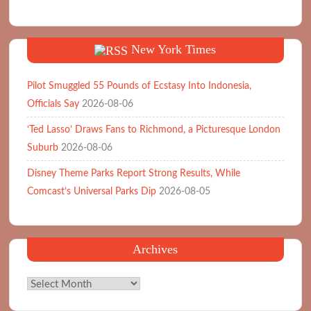
New York Times
Pilot Smuggled 55 Pounds of Ecstasy Into Indonesia,
Officials Say
2026-08-06
‘Ted Lasso’ Draws Fans to Richmond, a Picturesque London
Suburb
2026-08-06
Disney Theme Parks Report Strong Results, While
Comcast’s Universal Parks Dip
2026-08-05
Archives
Archives