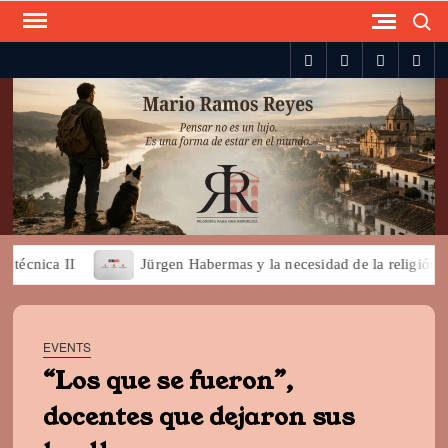
Search
Skip
to
spotify
twitter
facebook
you
content
écnica II
Jürgen Habermas y la necesidad de la religión par
EVENTS
“Los que se fueron”,
docentes que dejaron sus