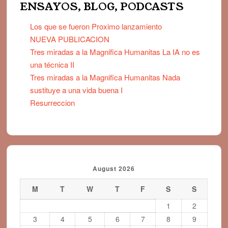
ENSAYOS, BLOG, PODCASTS
Los que se fueron Proximo lanzamiento
NUEVA PUBLICACION
Tres miradas a la Magnifica Humanitas La IA no es
una técnica II
Tres miradas a la Magnifica Humanitas Nada
sustituye a una vida buena I
Resurreccion
August 2026
M
T
W
T
F
S
S
1
2
3
4
5
6
7
8
9