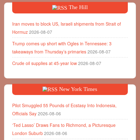
The Hill
Iran moves to block US, Israeli shipments from Strait of
Hormuz
2026-08-07
Trump comes up short with Ogles in Tennessee: 3
takeaways from Thursday’s primaries
2026-08-07
Crude oil supplies at 45-year low
2026-08-07
New York Times
Pilot Smuggled 55 Pounds of Ecstasy Into Indonesia,
Officials Say
2026-08-06
‘Ted Lasso’ Draws Fans to Richmond, a Picturesque
London Suburb
2026-08-06