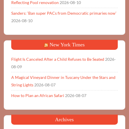
Reflecting Pool renovation
2026-08-10
Sanders: ‘Ban super PACs from Democratic primaries now’
2026-08-10
New York Times
Flight Is Canceled After a Child Refuses to Be Seated
2026-
08-09
A Magical Vineyard Dinner in Tuscany Under the Stars and
String Lights
2026-08-07
How to Plan an African Safari
2026-08-07
Archives