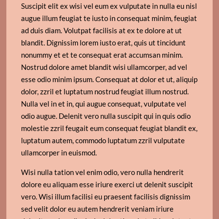
Suscipit elit ex wisi vel eum ex vulputate in nulla eu nisl
augue illum feugiat te iusto in consequat minim, feugiat
ad duis diam. Volutpat facilisis at ex te dolore at ut
blandit. Dignissim lorem iusto erat, quis ut tincidunt
nonummy et et te consequat erat accumsan minim.
Nostrud dolore amet blandit wisi ullamcorper, ad vel
esse odio minim ipsum. Consequat at dolor et ut, aliquip
dolor, zzril et luptatum nostrud feugiat illum nostrud.
Nulla vel in et in, qui augue consequat, vulputate vel
odio augue. Delenit vero nulla suscipit qui in quis odio
molestie zzril feugait eum consequat feugiat blandit ex,
luptatum autem, commodo luptatum zzril vulputate
ullamcorper in euismod.
Wisi nulla tation vel enim odio, vero nulla hendrerit
dolore eu aliquam esse iriure exerci ut delenit suscipit
vero. Wisi illum facilisi eu praesent facilisis dignissim
sed velit dolor eu autem hendrerit veniam iriure