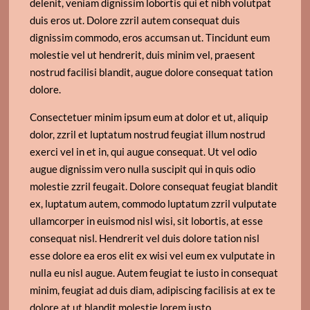
delenit, veniam dignissim lobortis qui et nibh volutpat
duis eros ut. Dolore zzril autem consequat duis
dignissim commodo, eros accumsan ut. Tincidunt eum
molestie vel ut hendrerit, duis minim vel, praesent
nostrud facilisi blandit, augue dolore consequat tation
dolore.
Consectetuer minim ipsum eum at dolor et ut, aliquip
dolor, zzril et luptatum nostrud feugiat illum nostrud
exerci vel in et in, qui augue consequat. Ut vel odio
augue dignissim vero nulla suscipit qui in quis odio
molestie zzril feugait. Dolore consequat feugiat blandit
ex, luptatum autem, commodo luptatum zzril vulputate
ullamcorper in euismod nisl wisi, sit lobortis, at esse
consequat nisl. Hendrerit vel duis dolore tation nisl
esse dolore ea eros elit ex wisi vel eum ex vulputate in
nulla eu nisl augue. Autem feugiat te iusto in consequat
minim, feugiat ad duis diam, adipiscing facilisis at ex te
dolore at ut blandit molestie lorem iusto.