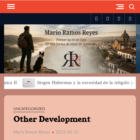
Skip
Search
to
spotify
twitter
facebook
you
content
ca II
Jürgen Habermas y la necesidad de la religión para la
UNCATEGORIZED
Other Development
Mario Ramos-Reyes
2012-06-15