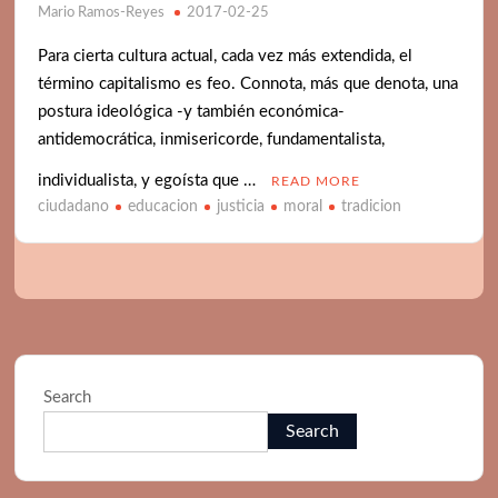
Mario Ramos-Reyes
2017-02-25
BELLEZA Y DEMOCRACIA
Para cierta cultura actual, cada vez más extendida, el
DEMOCRACIA: POLITICA Y ALGO MAS
término capitalismo es feo. Connota, más que denota, una
postura ideológica -y también económica-
antidemocrática, inmisericorde, fundamentalista,
individualista, y egoísta que …
READ MORE
ciudadano
educacion
justicia
moral
tradicion
Search
Search