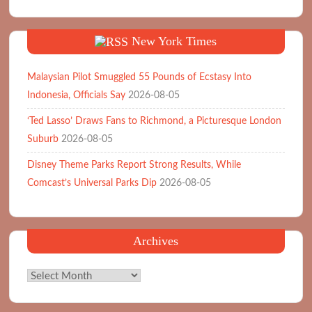
New York Times
Malaysian Pilot Smuggled 55 Pounds of Ecstasy Into
Indonesia, Officials Say
2026-08-05
‘Ted Lasso’ Draws Fans to Richmond, a Picturesque London
Suburb
2026-08-05
Disney Theme Parks Report Strong Results, While
Comcast’s Universal Parks Dip
2026-08-05
Archives
Archives