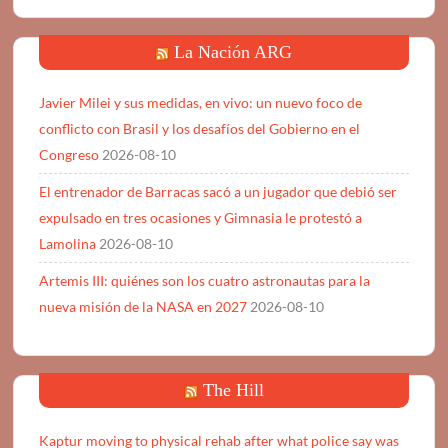
La Nación ARG
Javier Milei y sus medidas, en vivo: un nuevo foco de
conflicto con Brasil y los desafíos del Gobierno en el
Congreso
2026-08-10
El entrenador de Barracas sacó a un jugador que debió ser
expulsado en tres ocasiones y Gimnasia le protestó a
Lamolina
2026-08-10
Artemis III: quiénes son los cuatro astronautas para la
nueva misión de la NASA en 2027
2026-08-10
The Hill
Kaptur moving to physical rehab after what police say was