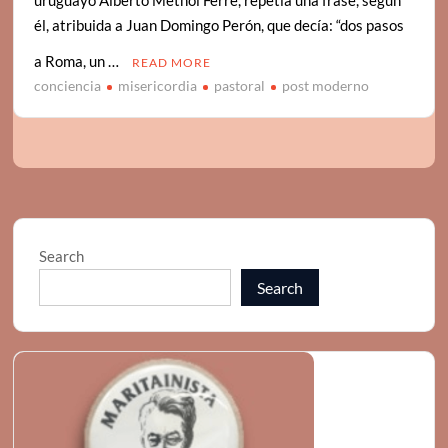
uruguayo Alberto Methol Ferré, repetía una frase, según
él, atribuida a Juan Domingo Perón, que decía: “dos pasos
a Roma, un …
READ MORE
conciencia
misericordia
pastoral
post moderno
Search
Search