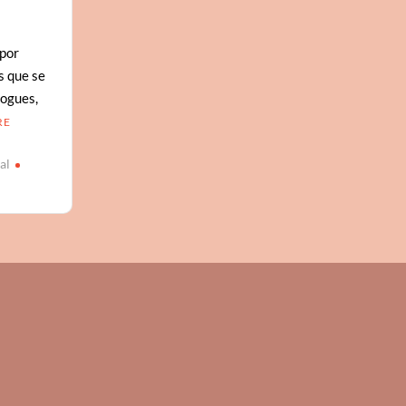
.por
s que se
Nogues,
RE
al