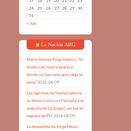
17
18
19
20
21
22
23
24
25
26
27
28
29
30
31
« Jun
La Nación ARG
Mario Alonso Puig, médico: “El
miedo casi nunca aparece
donde no hay nada que valga la
pena”
2026-08-09
Las lágrimas de Yanina Latorre,
su tenso cruce con Pampita y la
angustia de La Joaqui: así fue el
regreso de PH
2026-08-09
La despedida de Jorge Messi: