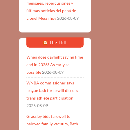
mensajes, repercusiones y
últimas noticias del papá de
Lionel Messi hoy
2026-08-09
The Hill
When does daylight saving time
end in 2026? As early as
possible
2026-08-09
WNBA commissioner says
league task force will discuss
trans athlete participation
2026-08-09
Grassley bids farewell to
beloved family vacuum, Beth