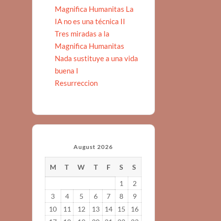
Magnifica Humanitas La
IA no es una técnica II
Tres miradas a la
Magnifica Humanitas
Nada sustituye a una vida
buena I
Resurreccion
August 2026
M
T
W
T
F
S
S
1
2
3
4
5
6
7
8
9
10
11
12
13
14
15
16