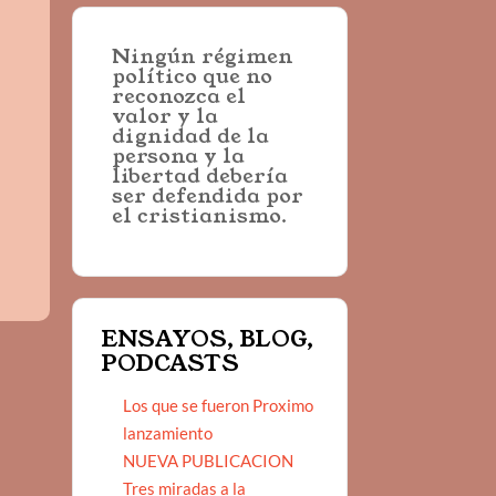
Ningún régimen
político que no
reconozca el
valor y la
dignidad de la
persona y la
libertad debería
ser defendida por
el cristianismo.
ENSAYOS, BLOG,
PODCASTS
Los que se fueron Proximo
lanzamiento
NUEVA PUBLICACION
Tres miradas a la