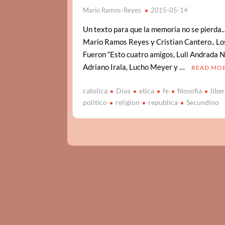
Mario Ramos-Reyes
2015-05-14
Un texto para que la memoria no se pierda.
Mario Ramos Reyes y Cristian Cantero.. Lo
Fueron “Esto cuatro amigos, Luli Andrada 
Adriano Irala, Lucho Meyer y …
READ MO
catolica
Dios
etica
fe
filosofia
liber
politico
religion
republica
Secundino