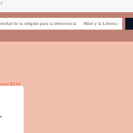
 religión para la democracia
Milei y la Libertad
La democracia: 
–