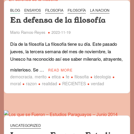
BLOG
ENSAYOS
FILOSOFIA
FILOSOFÍA
LA NACION
En defensa de la filosofía
Mario Ramos-Reyes
2023-11-19
Día de la filosofía La filosofía tiene su día. Este pasado
jueves, la tercera semana del mes de noviembre, la
Unesco ha reconocido así ese saber milenario, atrayente,
misterioso. Se …
READ MORE
democracia. merito
etica
fe
filosofia
ideologia
moral
razon
realidad
RECIENTES
verdad
UNCATEGORIZED