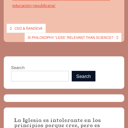
educacion-republicana/
Post
CED & ÑANDEVA
navigation
IS PHILOSOPHY “LESS” RELEVANT THAN SCIENCE?
Search
Search
La Iglesia es intolerante en los
principios porque cree, pero es