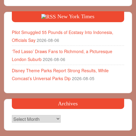
New York Times
Pilot Smuggled 55 Pounds of Ecstasy Into Indonesia,
Officials Say
2026-08-06
‘Ted Lasso’ Draws Fans to Richmond, a Picturesque
London Suburb
2026-08-06
Disney Theme Parks Report Strong Results, While
Comcast’s Universal Parks Dip
2026-08-05
Archives
Archives