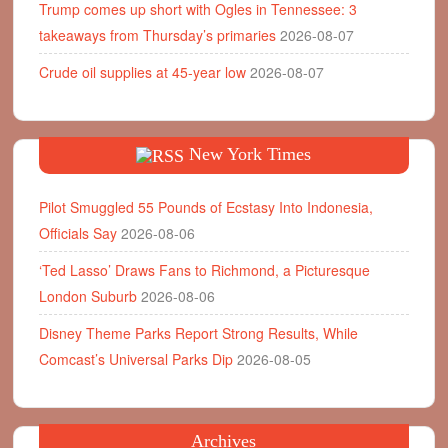
Trump comes up short with Ogles in Tennessee: 3
takeaways from Thursday’s primaries
2026-08-07
Crude oil supplies at 45-year low
2026-08-07
New York Times
Pilot Smuggled 55 Pounds of Ecstasy Into Indonesia,
Officials Say
2026-08-06
‘Ted Lasso’ Draws Fans to Richmond, a Picturesque
London Suburb
2026-08-06
Disney Theme Parks Report Strong Results, While
Comcast’s Universal Parks Dip
2026-08-05
Archives