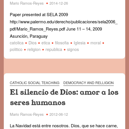
Mario Ramos-Reyes
2014-12-26
BELLEZA Y DEMOCRACIA
Paper presented at SELA 2009
DEMOCRACIA: POLITICA Y ALGO MAS
http://www.palermo.edu/derecho/publicaciones/sela2006_
pdf/Mario_Ramos_Reyes.pdf June 11 – 14, 2009
Asunción, Paraguay
catolica
Dios
etica
filosofia
Iglesia
moral
politico
religion
republica
signos
CATHOLIC SOCIAL TEACHING
DEMOCRACY AND RELLIGION
El silencio de Dios: amor a los
seres humanos
Mario Ramos-Reyes
2012-06-12
La Navidad está entre nosotros. Dios, que se hace carne,