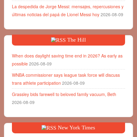
La despedida de Jorge Messi: mensajes, repercusiones y
últimas noticias del papá de Lionel Messi hoy
2026-08-09
The Hill
When does daylight saving time end in 2026? As early as
possible
2026-08-09
WNBA commissioner says league task force will discuss
trans athlete participation
2026-08-09
Grassley bids farewell to beloved family vacuum, Beth
2026-08-09
New York Times