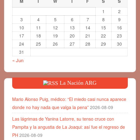
M
T
W
T
F
S
S
1
2
3
4
5
6
7
8
9
10
11
12
13
14
15
16
17
18
19
20
21
22
23
24
25
26
27
28
29
30
31
« Jun
La Nación ARG
Mario Alonso Puig, médico: “El miedo casi nunca aparece
donde no hay nada que valga la pena”
2026-08-09
Las lágrimas de Yanina Latorre, su tenso cruce con
Pampita y la angustia de La Joaqui: así fue el regreso de
PH
2026-08-09