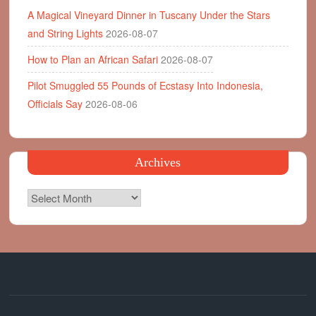
A Magical Vineyard Dinner in Tuscany Under the Stars
and String Lights
2026-08-07
How to Plan an African Safari
2026-08-07
Pilot Smuggled 55 Pounds of Ecstasy Into Indonesia,
Officials Say
2026-08-06
Archives
Archives