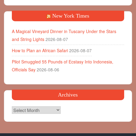
New York Times
A Magical Vineyard Dinner in Tuscany Under the Stars
and String Lights
2026-08-07
How to Plan an African Safari
2026-08-07
Pilot Smuggled 55 Pounds of Ecstasy Into Indonesia,
Officials Say
2026-08-06
Archives
Archives