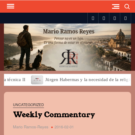
Search
Skip
to
spotify
twitter
facebook
you
content
técnica II
Jürgen Habermas y la necesidad de la religión pa
UNCATEGORIZED
Weekly Commentary
Mario Ramos-Reyes
2016-02-01