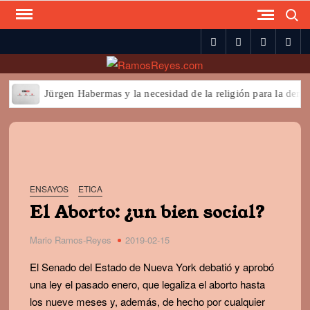
Search
Skip
to
spotify
twitter
facebook
you
content
Jürgen Habermas y la necesidad de la religión para la democraci
ENSAYOS
ETICA
El Aborto: ¿un bien social?
Mario Ramos-Reyes
2019-02-15
El Senado del Estado de Nueva York debatió y aprobó
una ley el pasado enero, que legaliza el aborto hasta
los nueve meses y, además, de hecho por cualquier