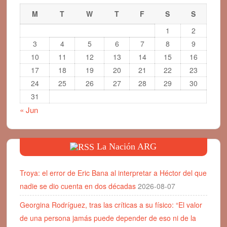
M
T
W
T
F
S
S
1
2
3
4
5
6
7
8
9
10
11
12
13
14
15
16
17
18
19
20
21
22
23
24
25
26
27
28
29
30
31
« Jun
La Nación ARG
Troya: el error de Eric Bana al interpretar a Héctor del que
nadie se dio cuenta en dos décadas
2026-08-07
Georgina Rodríguez, tras las críticas a su físico: “El valor
de una persona jamás puede depender de eso ni de la