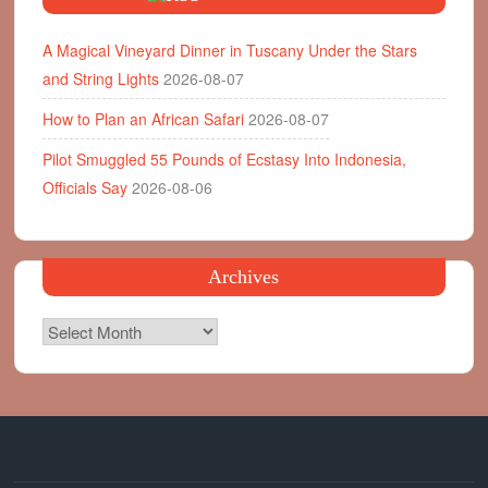
A Magical Vineyard Dinner in Tuscany Under the Stars
and String Lights
2026-08-07
How to Plan an African Safari
2026-08-07
Pilot Smuggled 55 Pounds of Ecstasy Into Indonesia,
Officials Say
2026-08-06
Archives
Archives