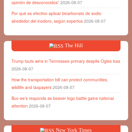
opinión de desconocidos”
2026-08-07
Por qué es efectivo aplicar bicarbonato de sodio
alrededor del inodoro, según expertos
2026-08-07
The Hill
Trump touts wins in Tennessee primary despite Ogles loss
2026-08-07
How the transportation bill can protect communities,
wildlife and taxpayers
2026-08-07
Buc-ee’s responds as beaver logo battle gains national
attention
2026-08-07
New York Times