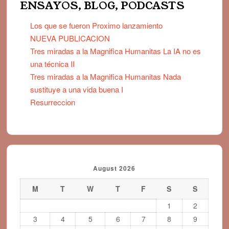
ENSAYOS, BLOG, PODCASTS
Los que se fueron Proximo lanzamiento
NUEVA PUBLICACION
Tres miradas a la Magnifica Humanitas La IA no es
una técnica II
Tres miradas a la Magnifica Humanitas Nada
sustituye a una vida buena I
Resurreccion
August 2026
M
T
W
T
F
S
S
1
2
3
4
5
6
7
8
9