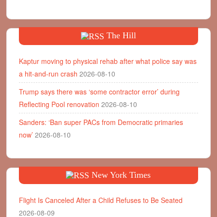
The Hill
Kaptur moving to physical rehab after what police say was
a hit-and-run crash
2026-08-10
Trump says there was ‘some contractor error’ during
Reflecting Pool renovation
2026-08-10
Sanders: ‘Ban super PACs from Democratic primaries
now’
2026-08-10
New York Times
Flight Is Canceled After a Child Refuses to Be Seated
2026-08-09