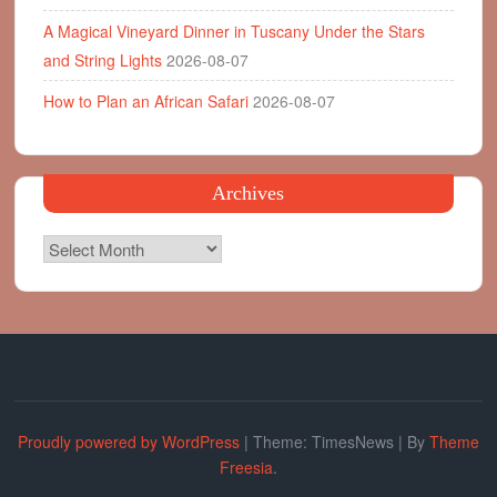
A Magical Vineyard Dinner in Tuscany Under the Stars
and String Lights
2026-08-07
How to Plan an African Safari
2026-08-07
Archives
Archives
Proudly powered by WordPress
|
Theme: TimesNews
|
By
Theme
Freesia
.