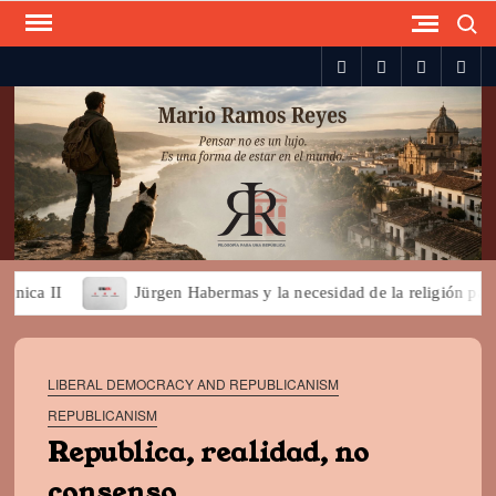
Search
Skip
to
spotify
twitter
facebook
you
content
a II
Jürgen Habermas y la necesidad de la religión para la 
LIBERAL DEMOCRACY AND REPUBLICANISM
REPUBLICANISM
Republica, realidad, no
consenso