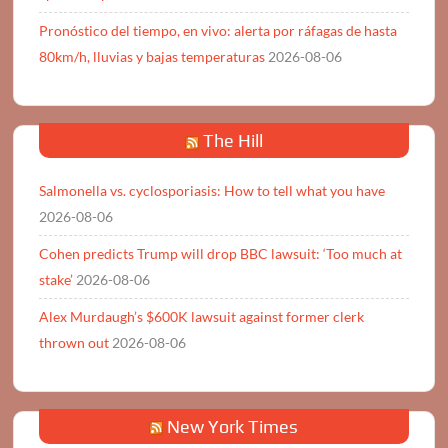
Pronóstico del tiempo, en vivo: alerta por ráfagas de hasta
80km/h, lluvias y bajas temperaturas
2026-08-06
The Hill
Salmonella vs. cyclosporiasis: How to tell what you have
2026-08-06
Cohen predicts Trump will drop BBC lawsuit: ‘Too much at
stake’
2026-08-06
Alex Murdaugh’s $600K lawsuit against former clerk
thrown out
2026-08-06
New York Times