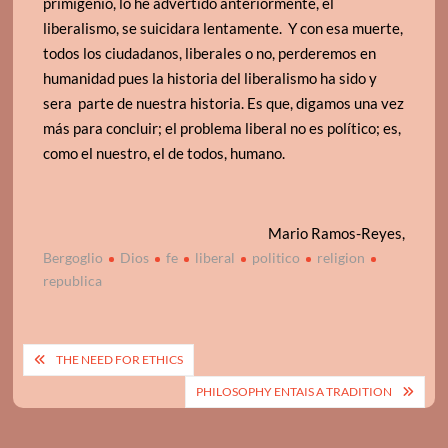
primigenio, lo he advertido anteriormente, el
liberalismo, se suicidara lentamente. Y con esa muerte,
todos los ciudadanos, liberales o no, perderemos en
humanidad pues la historia del liberalismo ha sido y
sera parte de nuestra historia. Es que, digamos una vez
más para concluir; el problema liberal no es político; es,
como el nuestro, el de todos, humano.
Mario Ramos-Reyes,
Bergoglio
Dios
fe
liberal
politico
religion
republica
Post
THE NEED FOR ETHICS
navigation
PHILOSOPHY ENTAIS A TRADITION